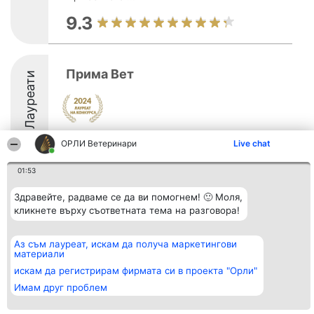
9.3
Прима Вет
Лауреати
ОРЛИ Ветеринари
Live chat
01:53
Организатор на
Класация
Контакти
Здравейте, радваме се да ви помогнем! 🙂 Моля,
класиране
Победители
Контакти
кликнете върху съответната тема на разговора!
Beautiful Company S.R.L.
Списък на
BulevardulAleea Timișul De
всички
Sus Nr. 2, Bl. A30, Sc. A, Et.
победители
Аз съм лауреат, искам да получа маркетингови
4, Ap. 13
Правила
материали
București 53-238
Статут/Устав
CUI 36737675
Политика за
искам да регистрирам фирмата си в проекта "Орли"
поверителност
Имам друг проблем