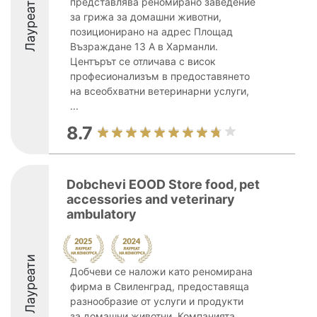
Лауреати
представлява реномирано заведение
за грижа за домашни животни,
позиционирано на адрес Площад
Възраждане 13 А в Харманли.
Центърът се отличава с висок
професионализъм в предоставянето
на всеобхватни ветеринарни услуги,
...
8.7
Dobchevi EOOD Store food, pet
accessories and veterinary
ambulatory
Лауреати
Добчеви се наложи като реномирана
фирма в Свиленград, предоставяща
разнообразие от услуги и продукти
за домашни животни. Компанията