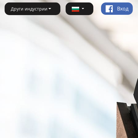
Вход
Други индустрии