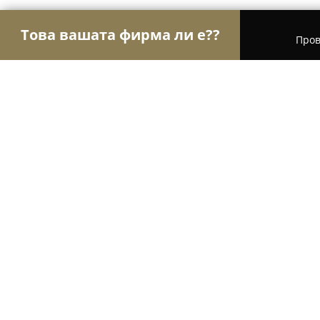
Това вашата фирма ли е??
Пров
Орли Ветеринари
Ветеринарни клиники, Вет
Ветеринар - Пещера, Д-р Апостол
8.1
(10)
Пещера, ул. "Самоковите" 18
Покажи телефонния номер