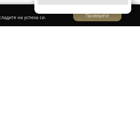
Проверете
ладите на успеха си.
ера, Д-р Апостолов
 в Пещера,
Ветеринар - Пещера, Д-р
зването на здравето и добруването на
доставяне на висок стандарт на ветеринарни
зира с утвърден професионален опит и
тговорност, което спомага за изграждането на
клиентите в областта.
 персонализиран подход към всеки пациент,
ношение и индивидуална грижа, които
процес и поддържането на добро здраве.