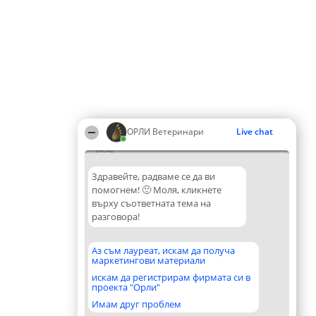
ОРЛИ Ветеринари
Live chat
04:42
Здравейте, радваме се да ви
помогнем! 🙂 Моля, кликнете
върху съответната тема на
разговора!
Аз съм лауреат, искам да получа
маркетингови материали
искам да регистрирам фирмата си в
проекта "Орли"
Имам друг проблем