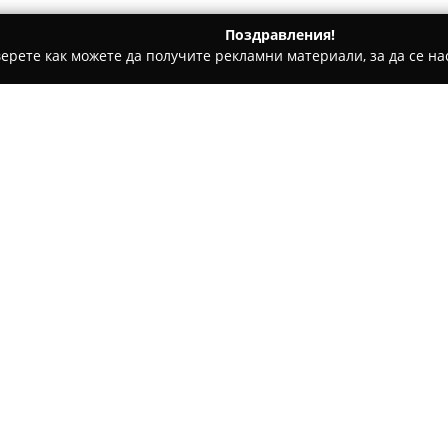
Поздравления!
ерете как можете да получите рекламни материали, за да се нас
еринарни кабинети, Зоомагазини - Пещера
Ветеринар - Пещ
ов
Относно компанията:
На адрес ул. "Самоковите" 18
Апостолов
се ангажира с опа
домашните животни чрез пре
услуги. Екипът се характери
Покажи повече >>
демонстрира високо ниво на о
стабилни взаимоотношения с 
Тази практика се отличава с
осигурявайки внимателно от
улесняват възстановителния 