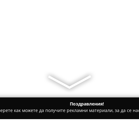
Поздравления!
ерете как можете да получите рекламни материали, за да се нас
ринарни кабинети, Зоомагазини - Стара Загора
Ветеринаре