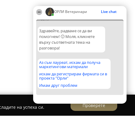
ОРЛИ Ветеринари
Live chat
06:19
Здравейте, радваме се да ви
помогнем! 🙂 Моля, кликнете
върху съответната тема на
разговора!
Аз съм лауреат, искам да получа
маркетингови материали
искам да регистрирам фирмата си в
проекта "Орли"
Имам друг проблем
Проверете
ладите на успеха си.
н кабинет VET - Стара Загора