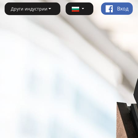
Вход
Други индустрии