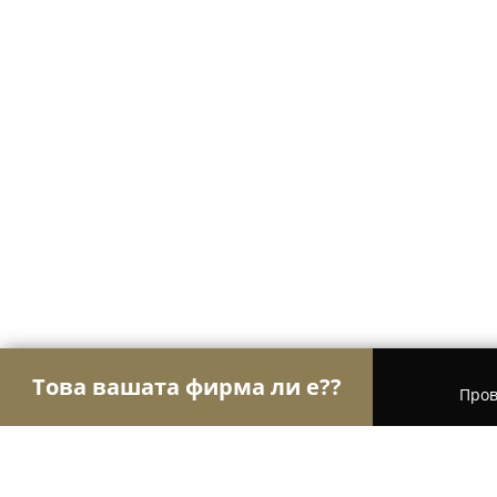
Това вашата фирма ли е??
Пров
Орли Ветеринари
Ветеринарни клиники, Вете