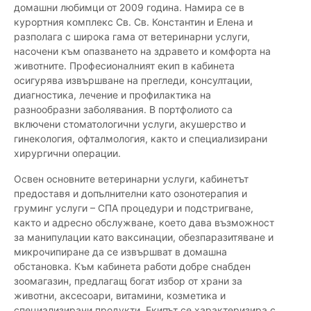
домашни любимци от 2009 година. Намира се в
курортния комплекс Св. Св. Константин и Елена и
разполага с широка гама от ветеринарни услуги,
насочени към опазването на здравето и комфорта на
животните. Професионалният екип в кабинета
осигурява извършване на прегледи, консултации,
диагностика, лечение и профилактика на
разнообразни заболявания. В портфолиото са
включени стоматологични услуги, акушерство и
гинекология, офталмология, както и специализирани
хирургични операции.
Освен основните ветеринарни услуги, кабинетът
предоставя и допълнителни като озонотерапия и
груминг услуги – СПА процедури и подстригване,
както и адресно обслужване, което дава възможност
за манипулации като ваксинации, обезпаразитяване и
микрочипиране да се извършват в домашна
обстановка. Към кабинета работи добре снабден
зоомагазин, предлагащ богат избор от храни за
животни, аксесоари, витамини, козметика и
специализирани продукти. Екипът се характеризира с