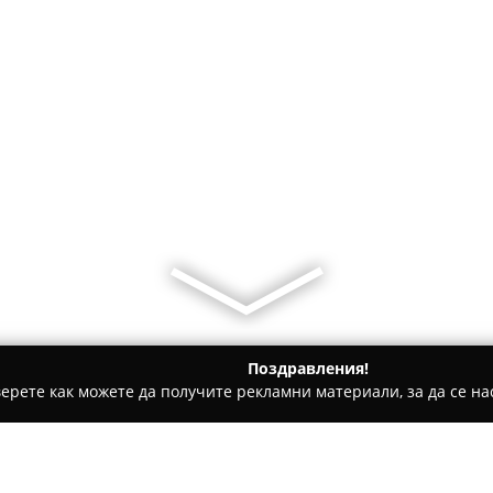
Поздравления!
ерете как можете да получите рекламни материали, за да се нас
еринарни кабинети, Зоомагазини - София
Ветеринарен каби