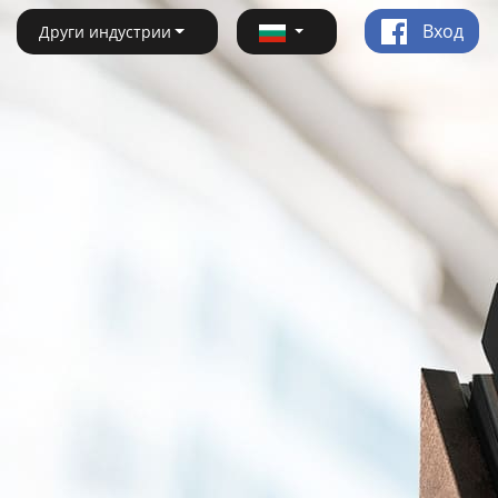
Вход
Други индустрии