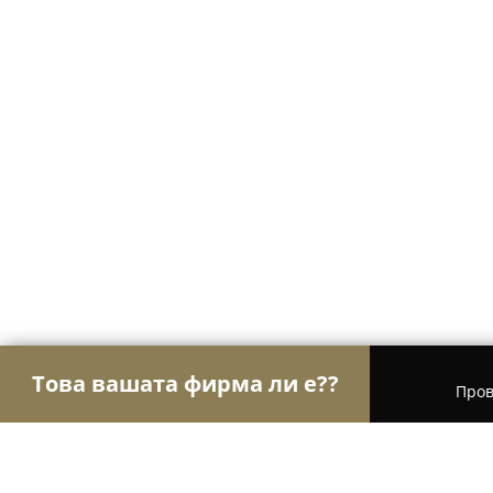
Това вашата фирма ли е??
Пров
Орли Ветеринари
Ветеринарни клиники, Вет