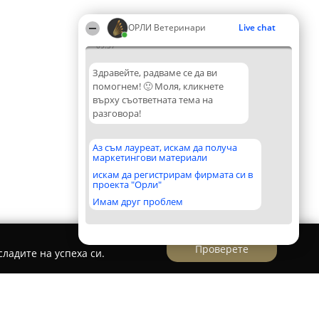
ОРЛИ Ветеринари
Live chat
09:37
Здравейте, радваме се да ви
помогнем! 🙂 Моля, кликнете
върху съответната тема на
разговора!
Аз съм лауреат, искам да получа
маркетингови материали
искам да регистрирам фирмата си в
проекта "Орли"
Имам друг проблем
Проверете
ладите на успеха си.
нет "Хектор"