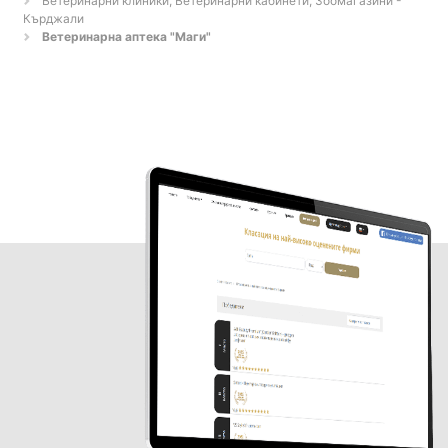
Ветеринарни клиники, Ветеринарни кабинети, Зоомагазини -
Кърджали
Ветеринарна аптека "Маги"