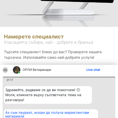
Намерете специалист
Класацията събира, най - добрите в бранша.
Търсите специалист близо до вас? Проверете нашата
търсачка. Използвайте само най-добрите услуги!
ОРЛИ Ветеринари
Live chat
Търсене
21:17
Здравейте, радваме се да ви помогнем! 🙂
Моля, кликнете върху съответната тема на
разговора!
Аз съм лауреат, искам да получа маркетингови
Организатор на
Класация
Контакти
материали
класиране
Победители
Контакти