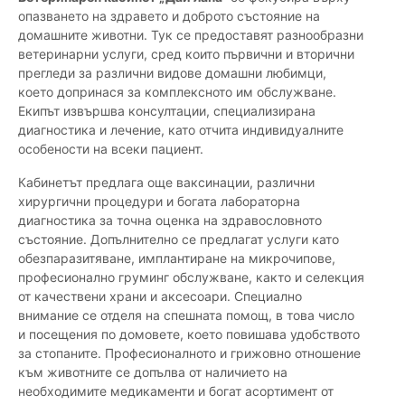
опазването на здравето и доброто състояние на
домашните животни. Тук се предоставят разнообразни
ветеринарни услуги, сред които първични и вторични
прегледи за различни видове домашни любимци,
което допринася за комплексното им обслужване.
Екипът извършва консултации, специализирана
диагностика и лечение, като отчита индивидуалните
особености на всеки пациент.
Кабинетът предлага още ваксинации, различни
хирургични процедури и богата лабораторна
диагностика за точна оценка на здравословното
състояние. Допълнително се предлагат услуги като
обезпаразитяване, имплантиране на микрочипове,
професионално груминг обслужване, както и селекция
от качествени храни и аксесоари. Специално
внимание се отделя на спешната помощ, в това число
и посещения по домовете, което повишава удобството
за стопаните. Професионалното и грижовно отношение
към животните се допълва от наличието на
необходимите медикаменти и богат асортимент от