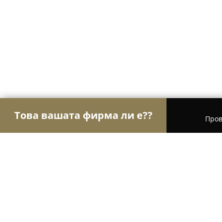
Това вашата фирма ли е??
Пров
Орли Ветеринари
Ветеринарни клиники, Вет
Ветеринарна клиника Сити