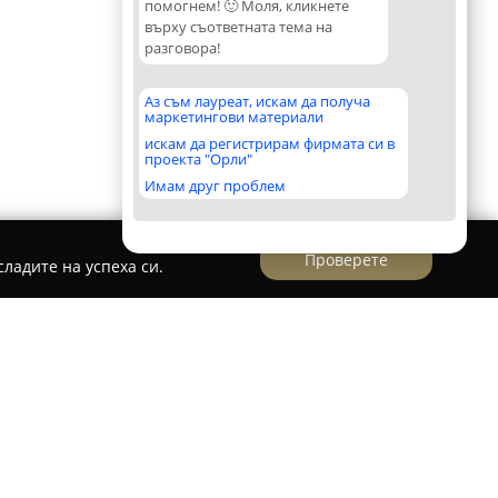
помогнем! 🙂 Моля, кликнете
върху съответната тема на
разговора!
Аз съм лауреат, искам да получа
маркетингови материали
искам да регистрирам фирмата си в
проекта "Орли"
Имам друг проблем
Проверете
ладите на успеха си.
ника Сити
нарна клиника Сити
предоставя комплексна