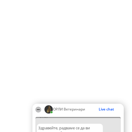
ОРЛИ Ветеринари
Live chat
01:49
Здравейте, радваме се да ви