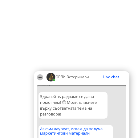
ОРЛИ Ветеринари
Live chat
00:13
Здравейте, радваме се да ви
помогнем! 🙂 Моля, кликнете
върху съответната тема на
разговора!
Аз съм лауреат, искам да получа
маркетингови материали