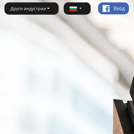
Вход
Други индустрии