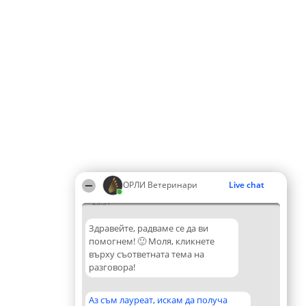
ОРЛИ Ветеринари
Live chat
23:31
Здравейте, радваме се да ви
помогнем! 🙂 Моля, кликнете
върху съответната тема на
разговора!
Аз съм лауреат, искам да получа