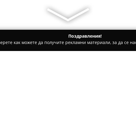
Поздравления!
ерете как можете да получите рекламни материали, за да се нас
еринарни кабинети, Зоомагазини - София
Ветеринарен каби
н " Феникс Вет "
Относно компанията:
Ветеринарният кабинет и зо
осигурява цялостна грижа за
животни. В този център рабо
предлагат разнообразни вет
Покажи повече >>
профилактични прегледи, кон