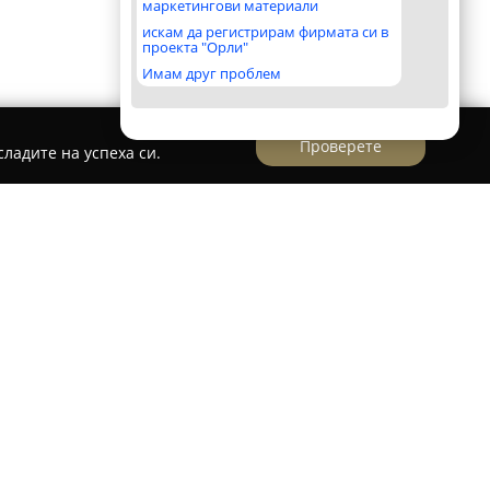
маркетингови материали
искам да регистрирам фирмата си в
проекта "Орли"
Имам друг проблем
Проверете
ладите на успеха си.
нет - Зоомагазин " Феникс Вет "
омагазин
Феникс Вет
, разположен в София,
 здравето и благополучието на домашните
ти екип от опитни специалисти, които
еринарномедицински услуги, включващи
султации, диагностициране и лечение на