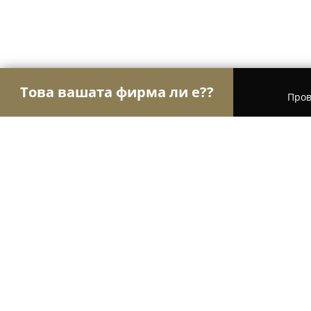
Това вашата фирма ли е??
Пров
Орли Ветеринари
Ветеринарни клиники, Вет
Ветеринарен кабинет - Зоомагази