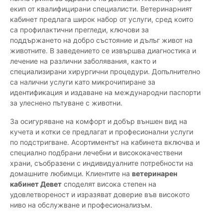
екип от квалифицирани специалисти. Ветеринарният
кабинет предлага широк набор от услуги, сред които
са профилактични прегледи, ключови за
поддържането на добро състояние и дълъг живот на
животните. В заведението се извършва диагностика и
лечение на различни заболявания, както и
специализирани хирургични процедури. Допълнително
са налични услуги като микрочипиране за
идентификация и издаване на международни паспорти
за улеснено пътуване с животни.
За осигуряване на комфорт и добър външен вид на
кучета и котки се предлагат и професионални услуги
по подстригване. Асортиментът на кабинета включва и
специално подбрани лечебни и висококачествени
храни, съобразени с индивидуалните потребности на
домашните любимци. Клиентите на
ветеринарен
кабинет Девет
споделят висока степен на
удовлетвореност и изразяват доверие във високото
ниво на обслужване и професионализъм.