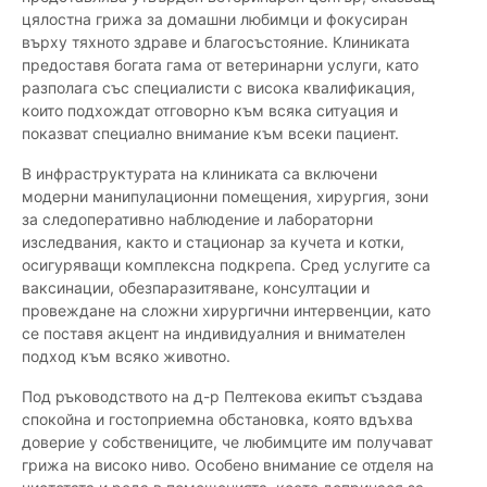
цялостна грижа за домашни любимци и фокусиран
върху тяхното здраве и благосъстояние. Клиниката
предоставя богата гама от ветеринарни услуги, като
разполага със специалисти с висока квалификация,
които подхождат отговорно към всяка ситуация и
показват специално внимание към всеки пациент.
В инфраструктурата на клиниката са включени
модерни манипулационни помещения, хирургия, зони
за следоперативно наблюдение и лабораторни
изследвания, както и стационар за кучета и котки,
осигуряващи комплексна подкрепа. Сред услугите са
ваксинации, обезпаразитяване, консултации и
провеждане на сложни хирургични интервенции, като
се поставя акцент на индивидуалния и внимателен
подход към всяко животно.
Под ръководството на д-р Пелтекова екипът създава
спокойна и гостоприемна обстановка, която вдъхва
доверие у собствениците, че любимците им получават
грижа на високо ниво. Особено внимание се отделя на