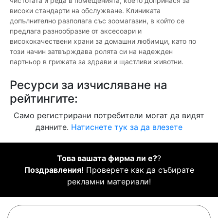
чистотата и реда в помещенията, което допринася за
високи стандарти на обслужване. Клиниката
допълнително разполага със зоомагазин, в който се
предлага разнообразие от аксесоари и
висококачествени храни за домашни любимци, като по
този начин затвърждава ролята си на надежден
партньор в грижата за здрави и щастливи животни.
Ресурси за изчисляване на
рейтингите:
Само регистрирани потребители могат да видят
данните.
Натиснете тук за да влезете
Това вашата фирма ли е?
?
Поздравления!
Проверете как да събирате
рекламни материали!