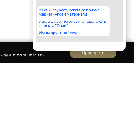
Аз съм лауреат, искам да получа
маркетингови материали
искам да регистрирам фирмата си в
проекта "Орли"
Имам друг проблем
Проверете
ладите на успеха си.
 кабинет "Lilyvet "
вет
има утвърдена репутация в Стара Загора и
ставя висококачествени и приятелски
водството на д-р Лиляна Лазарова.