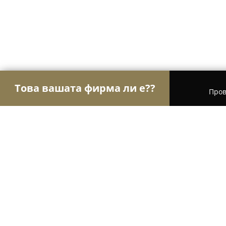
Това вашата фирма ли е??
Пров
Орли Ветеринари
Ветеринарни клиники, Вете
Ветеринарен кабинет "Lilyvet "