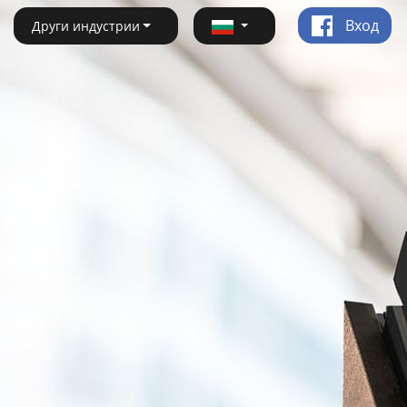
Вход
Други индустрии