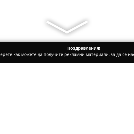
Поздравления!
ерете как можете да получите рекламни материали, за да се нас
ринарни кабинети, Зоомагазини - Стара Загора
Ветеринарен
Относно компанията:
Ветеринарен кабинет Лили
околните райони, като предо
ветеринарни услуги под ръко