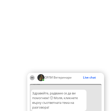
ОРЛИ Ветеринари
Live chat
21:48
Здравейте, радваме се да ви
помогнем! 🙂 Моля, кликнете
върху съответната тема на
разговора!