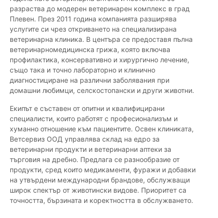
разраства до модерен ветеринарен комплекс в град
Плевен. През 2011 година компанията разширява
услугите си чрез откриването на специализирана
ветеринарна клиника. В центъра се предоставя пълна
ветеринарномедицинска грижа, която включва
профилактика, консервативно и хирургично лечение,
също така и точно лабораторно и клинично
диагностициране на различни заболявания при
домашни любимци, селскостопански и други животни.
Екипът е съставен от опитни и квалифицирани
специалисти, които работят с професионализъм и
хуманно отношение към пациентите. Освен клиниката,
Ветсервиз ООД управлява склад на едро за
ветеринарни продукти и ветеринарни аптеки за
търговия на дребно. Предлага се разнообразие от
продукти, сред които медикаменти, фуражи и добавки
на утвърдени международни брандове, обслужващи
широк спектър от животински видове. Приоритет са
точността, бързината и коректността в обслужването.