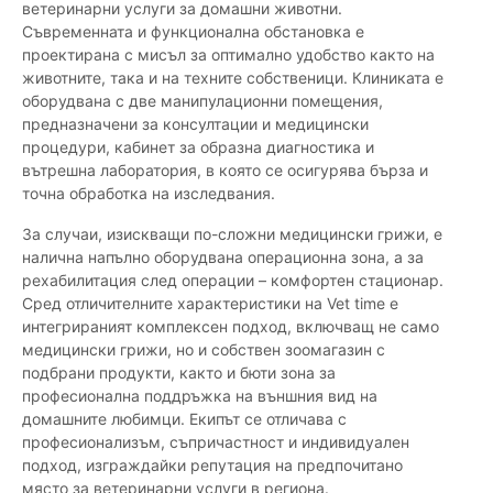
ветеринарни услуги за домашни животни.
Съвременната и функционална обстановка е
проектирана с мисъл за оптимално удобство както на
животните, така и на техните собственици. Клиниката е
оборудвана с две манипулационни помещения,
предназначени за консултации и медицински
процедури, кабинет за образна диагностика и
вътрешна лаборатория, в която се осигурява бърза и
точна обработка на изследвания.
За случаи, изискващи по-сложни медицински грижи, е
налична напълно оборудвана операционна зона, а за
рехабилитация след операции – комфортен стационар.
Сред отличителните характеристики на Vet time е
интегрираният комплексен подход, включващ не само
медицински грижи, но и собствен зоомагазин с
подбрани продукти, както и бюти зона за
професионална поддръжка на външния вид на
домашните любимци. Екипът се отличава с
професионализъм, съпричастност и индивидуален
подход, изграждайки репутация на предпочитано
място за ветеринарни услуги в региона.