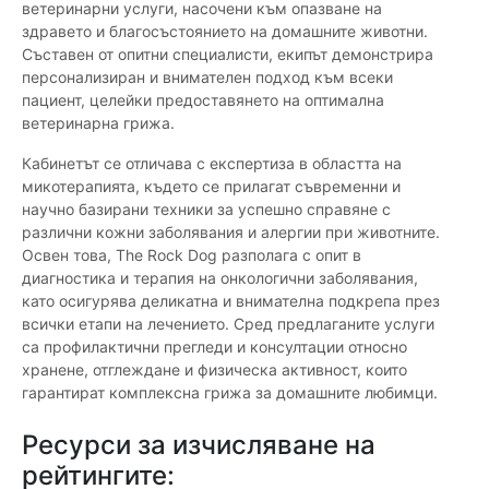
ветеринарни услуги, насочени към опазване на
здравето и благосъстоянието на домашните животни.
Съставен от опитни специалисти, екипът демонстрира
персонализиран и внимателен подход към всеки
пациент, целейки предоставянето на оптимална
ветеринарна грижа.
Кабинетът се отличава с експертиза в областта на
микотерапията, където се прилагат съвременни и
научно базирани техники за успешно справяне с
различни кожни заболявания и алергии при животните.
Освен това, The Rock Dog разполага с опит в
диагностика и терапия на онкологични заболявания,
като осигурява деликатна и внимателна подкрепа през
всички етапи на лечението. Сред предлаганите услуги
са профилактични прегледи и консултации относно
хранене, отглеждане и физическа активност, които
гарантират комплексна грижа за домашните любимци.
Ресурси за изчисляване на
рейтингите: