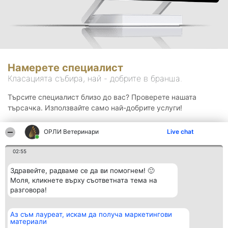
Намерете специалист
Класацията събира, най - добрите в бранша.
Търсите специалист близо до вас? Проверете нашата
търсачка. Използвайте само най-добрите услуги!
ОРЛИ Ветеринари
Live chat
Търсене
02:55
Здравейте, радваме се да ви помогнем! 🙂
Моля, кликнете върху съответната тема на
разговора!
Аз съм лауреат, искам да получа маркетингови
Организатор на
Класация
Контакти
материали
класиране
Победители
Контакти