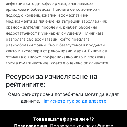
инфекции като дирофилариоза, анаплазмоза,
ерлихиоза и бабезиоза. Прилага се комбиниран
подход с конвенционални и хомеопатични
медикаменти за лечение на вътрешни заболявания:
храносмилателни проблеми, диабет, бъбречна
недостатъчност и уринарни смущения. Клиниката
разполага със зоомагазин, който предлага
разнообразни храни, био и безглутенови продукти,
както и аксесоари от реномирани марки. Екипът се
отличава с високо професионално ниво и проявява
грижа към животните, което е оценено от клиентите.
Ресурси за изчисляване на
рейтингите:
Само регистрирани потребители могат да видят
данните.
Натиснете тук за да влезете
Това вашата фирма ли е?
?
Поздравления!
Проверете как да събирате