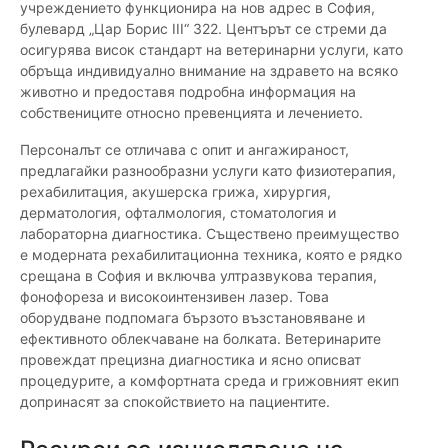
учреждението функционира на нов адрес в София,
булевард „Цар Борис III“ 322. Центърът се стреми да
осигурява висок стандарт на ветеринарни услуги, като
обръща индивидуално внимание на здравето на всяко
животно и предоставя подробна информация на
собствениците относно превенцията и лечението.
Персоналът се отличава с опит и ангажираност,
предлагайки разнообразни услуги като физиотерапия,
рехабилитация, акушерска грижа, хирургия,
дерматология, офталмология, стоматология и
лабораторна диагностика. Съществено преимущество
е модерната рехабилитационна техника, която е рядко
срещана в София и включва ултразвукова терапия,
фонофореза и високоинтензивен лазер. Това
оборудване подпомага бързото възстановяване и
ефективното облекчаване на болката. Ветеринарите
провеждат прецизна диагностика и ясно описват
процедурите, а комфортната среда и грижовният екип
допринасят за спокойствието на пациентите.