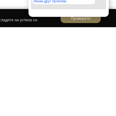
Имам друг проблем
Проверете
ладите на успеха си.
63 Геновел Генадиев"
енадиев“
предоставя разнообразни
и както за частни лица, така и за фирми в
и околните населени места. Основана през
е наложила като доверено решение за грижа за
ългогодишния си опит в бранша.
„Вет-фарма 63 Геновел Генадиев“ са
но-медицински консултации и лечение, както
ани ветеринарни препарати и инструменти.