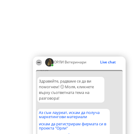
ОРЛИ Ветеринари
Live chat
09:36
Здравейте, радваме се да ви
помогнем! 🙂 Моля, кликнете
върху съответната тема на
разговора!
Аз съм лауреат, искам да получа
маркетингови материали
искам да регистрирам фирмата си в
проекта "Орли"