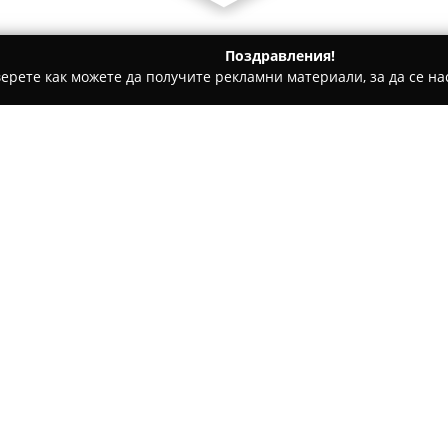
Поздравления!
ерете как можете да получите рекламни материали, за да се нас
еринарни кабинети, Зоомагазини - Монтана
ЕТ "Вет-фарма 
ев"
Относно компанията:
ЕТ „Вет-фарма 63 Геновел Г
ветеринарно-медицински услуг
района на Сталийска махала 
1994 година, компанията се 
животните благодарение на д
Сред основните дейности на 
предоставянето на ветеринар
и търговия със специализир