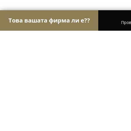
Това вашата фирма ли е??
Пров
Орли Ветеринари
Ветеринарни клиники, Вет
ЕТ "Вет-фарма 63 Геновел Генади
9.4
(25)
Сталийска махала, 114
Покажи телефонния номер