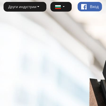
Вход
Други индустрии