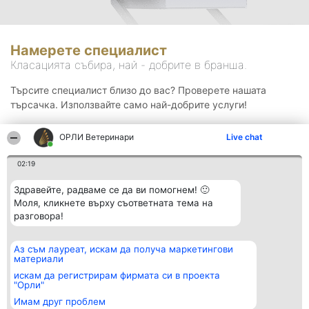
Намерете специалист
Класацията събира, най - добрите в бранша.
Търсите специалист близо до вас? Проверете нашата
търсачка. Използвайте само най-добрите услуги!
ОРЛИ Ветеринари
Live chat
Търсене
02:19
Здравейте, радваме се да ви помогнем! 🙂
Моля, кликнете върху съответната тема на
разговора!
Аз съм лауреат, искам да получа маркетингови
Организатор на
Класация
Контакти
материали
класиране
Победители
Контакти
Beautiful Company S.R.L.
Списък на
искам да регистрирам фирмата си в проекта
BulevardulAleea Timișul De
всички
"Орли"
Sus Nr. 2, Bl. A30, Sc. A, Et.
победители
Имам друг проблем
4, Ap. 13
Правила