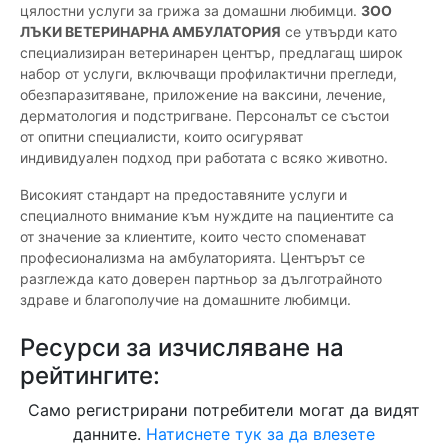
цялостни услуги за грижа за домашни любимци.
ЗОО
ЛЪКИ ВЕТЕРИНАРНА АМБУЛАТОРИЯ
се утвърди като
специализиран ветеринарен център, предлагащ широк
набор от услуги, включващи профилактични прегледи,
обезпаразитяване, приложение на ваксини, лечение,
дерматология и подстригване. Персоналът се състои
от опитни специалисти, които осигуряват
индивидуален подход при работата с всяко животно.
Високият стандарт на предоставяните услуги и
специалното внимание към нуждите на пациентите са
от значение за клиентите, които често споменават
професионализма на амбулаторията. Центърът се
разглежда като доверен партньор за дълготрайното
здраве и благополучие на домашните любимци.
Ресурси за изчисляване на
рейтингите:
Само регистрирани потребители могат да видят
данните.
Натиснете тук за да влезете