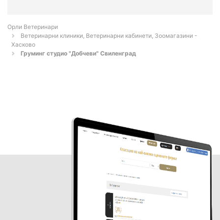
Орли Ветеринари
Ветеринарни клиники, Ветеринарни кабинети, Зоомагазини -
Хасково
Груминг студио "Добчеви" Свиленград