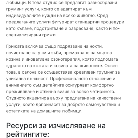
любимци. В това студио се предлагат разнообразни
груминг услуги, които се адаптират към
индивидуалните нужди на всяко животно. Сред
предлаганите услуги фигурират стандартни процедури
като къпане, подстригване и разресване, както и по-
специализирани грижи.
Грижата включва също подрязване на нокти,
почистване на уши и зъби, премахване на мъртва
козина и иновативна озонотерапия, която подпомага
здравето на кожата и козината на животните. Освен
това, в салона се осъществява креативен груминг за
уникална външност. Професионалното отношение и
вниманието към детайлите осигуряват комфортно
преживяване и отлична визия за всяко четириного.
Студиото акцентира върху предлагане на качествени
услуги, които допринасят за доброто самочувствие и
естетиката на домашните любимци.
Ресурси за изчисляване на
рейтингите: