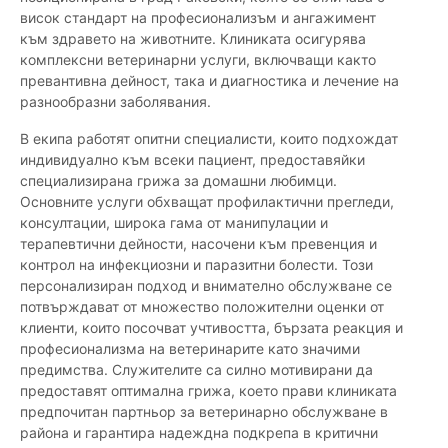
висок стандарт на професионализъм и ангажимент
към здравето на животните. Клиниката осигурява
комплексни ветеринарни услуги, включващи както
превантивна дейност, така и диагностика и лечение на
разнообразни заболявания.
В екипа работят опитни специалисти, които подхождат
индивидуално към всеки пациент, предоставяйки
специализирана грижа за домашни любимци.
Основните услуги обхващат профилактични прегледи,
консултации, широка гама от манипулации и
терапевтични дейности, насочени към превенция и
контрол на инфекциозни и паразитни болести. Този
персонализиран подход и внимателно обслужване се
потвърждават от множество положителни оценки от
клиенти, които посочват учтивостта, бързата реакция и
професионализма на ветеринарите като значими
предимства. Служителите са силно мотивирани да
предоставят оптимална грижа, което прави клиниката
предпочитан партньор за ветеринарно обслужване в
района и гарантира надеждна подкрепа в критични