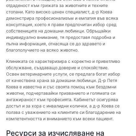
отдаденост към грижата за животните и техните
стопани. Като високо ценен специалист, д-р Коева
демонстрира професионализъм и емпатия във всяка
консултация, което я прави предпочитан избор сред
собствениците на домашни любимци. Обръщайки
индивидуално внимание, тя предоставя подробна и
пълна информация, отнасяща се до здравето и
благополучието на всяко животно.
Клиниката се характеризира с коректно и приветливо
обслужване, създаващо доверие и спокойствие.
Освен ветеринарните услуги, се предлага богат избор
от качествена храна за домашни любимци. Д-р Петя
Коева е известна и със своята помощ към бездомни
животни, подчертавайки призванието и голямата си
ангажираност към професията. Кабинетът осигурява
достъп и за хора с инвалидни колички, а д-р Коева се
ползва с уважението на клиентите си благодарение на
компетентността и вниманието към всеки пациент.
Ресурси за изчисляване на